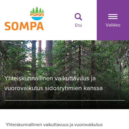
Togg
Valikko
Etsi
navi
Yhteiskunnallinen vaikuttavuus ja
vuorovaikutus sidosryhmien kanssa
Yhteiskunnallinen vaikuttavuus ja vuorovaikutus