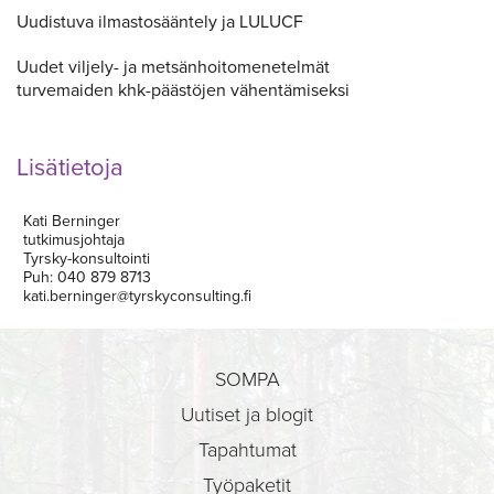
Uudistuva ilmastosääntely ja LULUCF
Uudet viljely- ja metsänhoitomenetelmät
turvemaiden khk-päästöjen vähentämiseksi
Lisätietoja
Kati Berninger
tutkimusjohtaja
Tyrsky-konsultointi
Puh: 040 879 8713
kati.berninger@tyrskyconsulting.fi
SOMPA
Uutiset ja blogit
Tapahtumat
Työpaketit