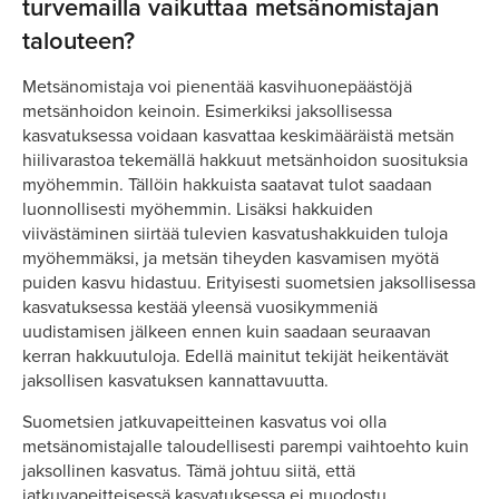
turvemailla vaikuttaa metsänomistajan
talouteen?
Metsänomistaja voi pienentää kasvihuonepäästöjä
metsänhoidon keinoin. Esimerkiksi jaksollisessa
kasvatuksessa voidaan kasvattaa keskimääräistä metsän
hiilivarastoa tekemällä hakkuut metsänhoidon suosituksia
myöhemmin. Tällöin hakkuista saatavat tulot saadaan
luonnollisesti myöhemmin. Lisäksi hakkuiden
viivästäminen siirtää tulevien kasvatushakkuiden tuloja
myöhemmäksi, ja metsän tiheyden kasvamisen myötä
puiden kasvu hidastuu. Erityisesti suometsien jaksollisessa
kasvatuksessa kestää yleensä vuosikymmeniä
uudistamisen jälkeen ennen kuin saadaan seuraavan
kerran hakkuutuloja. Edellä mainitut tekijät heikentävät
jaksollisen kasvatuksen kannattavuutta.
Suometsien jatkuvapeitteinen kasvatus voi olla
metsänomistajalle taloudellisesti parempi vaihtoehto kuin
jaksollinen kasvatus. Tämä johtuu siitä, että
jatkuvapeitteisessä kasvatuksessa ei muodostu