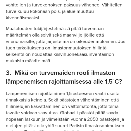
vähitellen ja turvekerroksen paksuus vähenee. Vähitellen
turve kuluu kokonaan pois, ja alue muuttuu
kivennäismaaksi.
Maatalouden tukijärjestelmässä pitää turvemaan
määritelmän olla selvä sekä maanviljelijöille että
viranomaisille, jotta järjestelmä on oikeudenmukainen. Jos
tuen tarkoituksena on ilmastonmuutoksen hillintä,
selkeintä on noudattaa kasvihuonekaasuinventaarion
mukaista määritelmää.
3.
Mikä on turvemaiden rooli ilmaston
lämpenemisen rajoittamisessa alle 1,5˚C?
Lämpenemisen rajoittaminen 1,5 asteeseen vaatii useita
rinnakkaisia keinoja. Sekä päästöjen vähentäminen että
hiilinielujen kasvattaminen on välttämätöntä, jotta tämä
tavoite voidaan saavuttaa. Globaalit päästöt pitää saada
nopeaan laskuun ja viimeistään vuonna 2050 päästöjen ja
nielujen pitäisi olla yhtä suuret Pariisin ilmastosopimuksen