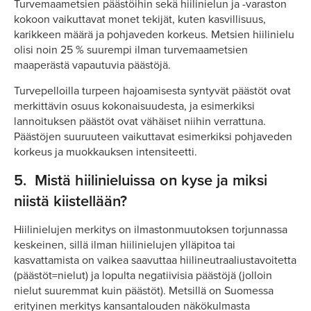
Turvemaametsien päästöihin sekä hiilinielun ja -varaston
kokoon vaikuttavat monet tekijät, kuten kasvillisuus,
karikkeen määrä ja pohjaveden korkeus. Metsien hiilinielu
olisi noin 25 % suurempi ilman turvemaametsien
maaperästä vapautuvia päästöjä.
Turvepelloilla turpeen hajoamisesta syntyvät päästöt ovat
merkittävin osuus kokonaisuudesta, ja esimerkiksi
lannoituksen päästöt ovat vähäiset niihin verrattuna.
Päästöjen suuruuteen vaikuttavat esimerkiksi pohjaveden
korkeus ja muokkauksen intensiteetti.
5.
Mistä hiilinieluissa on kyse ja miksi
niistä kiistellään?
Hiilinielujen merkitys on ilmastonmuutoksen torjunnassa
keskeinen, sillä ilman hiilinielujen ylläpitoa tai
kasvattamista on vaikea saavuttaa hiilineutraaliustavoitetta
(päästöt=nielut) ja lopulta negatiivisia päästöjä (jolloin
nielut suuremmat kuin päästöt). Metsillä on Suomessa
erityinen merkitys kansantalouden näkökulmasta