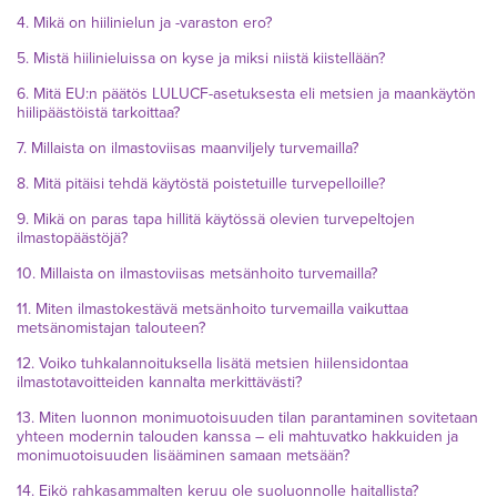
4. Mikä on hiilinielun ja -varaston ero?
5. Mistä hiilinieluissa on kyse ja miksi niistä kiistellään?
6. Mitä EU:n päätös LULUCF-asetuksesta eli metsien ja maankäytön
hiilipäästöistä tarkoittaa?
7. Millaista on ilmastoviisas maanviljely turvemailla?
8. Mitä pitäisi tehdä käytöstä poistetuille turvepelloille?
9. Mikä on paras tapa hillitä käytössä olevien turvepeltojen
ilmastopäästöjä?
10. Millaista on ilmastoviisas metsänhoito turvemailla?
11. Miten ilmastokestävä metsänhoito turvemailla vaikuttaa
metsänomistajan talouteen?
12. Voiko tuhkalannoituksella lisätä metsien hiilensidontaa
ilmastotavoitteiden kannalta merkittävästi?
13. Miten luonnon monimuotoisuuden tilan parantaminen sovitetaan
yhteen modernin talouden kanssa – eli mahtuvatko hakkuiden ja
monimuotoisuuden lisääminen samaan metsään?
14. Eikö rahkasammalten keruu ole suoluonnolle haitallista?