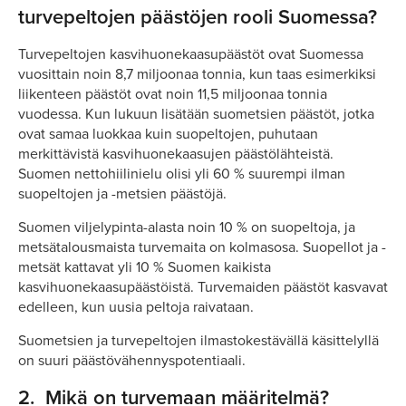
turvepeltojen päästöjen rooli Suomessa?
Turvepeltojen kasvihuonekaasupäästöt ovat Suomessa
vuosittain noin 8,7 miljoonaa tonnia, kun taas esimerkiksi
liikenteen päästöt ovat noin 11,5 miljoonaa tonnia
vuodessa. Kun lukuun lisätään suometsien päästöt, jotka
ovat samaa luokkaa kuin suopeltojen, puhutaan
merkittävistä kasvihuonekaasujen päästölähteistä.
Suomen nettohiilinielu olisi yli 60 % suurempi ilman
suopeltojen ja -metsien päästöjä.
Suomen viljelypinta-alasta noin 10 % on suopeltoja, ja
metsätalousmaista turvemaita on kolmasosa. Suopellot ja -
metsät kattavat yli 10 % Suomen kaikista
kasvihuonekaasupäästöistä. Turvemaiden päästöt kasvavat
edelleen, kun uusia peltoja raivataan.
Suometsien ja turvepeltojen ilmastokestävällä käsittelyllä
on suuri päästövähennyspotentiaali.
2.
Mikä on turvemaan määritelmä?