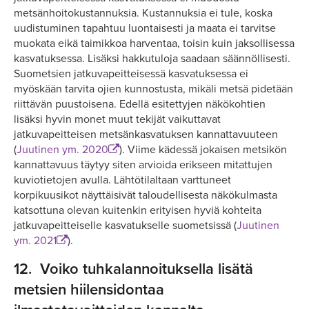
metsänhoitokustannuksia. Kustannuksia ei tule, koska
uudistuminen tapahtuu luontaisesti ja maata ei tarvitse
muokata eikä taimikkoa harventaa, toisin kuin jaksollisessa
kasvatuksessa. Lisäksi hakkutuloja saadaan säännöllisesti.
Suometsien jatkuvapeitteisessä kasvatuksessa ei
myöskään tarvita ojien kunnostusta, mikäli metsä pidetään
riittävän puustoisena. Edellä esitettyjen näkökohtien
lisäksi hyvin monet muut tekijät vaikuttavat
jatkuvapeitteisen metsänkasvatuksen kannattavuuteen
(
Juutinen ym. 2020
). Viime kädessä jokaisen metsikön
kannattavuus täytyy siten arvioida erikseen mitattujen
kuviotietojen avulla. Lähtötilaltaan varttuneet
korpikuusikot näyttäisivät taloudellisesta näkökulmasta
katsottuna olevan kuitenkin erityisen hyviä kohteita
jatkuvapeitteiselle kasvatukselle suometsissä (
Juutinen
ym. 2021
).
12.
Voiko tuhkalannoituksella lisätä
metsien hiilensidontaa