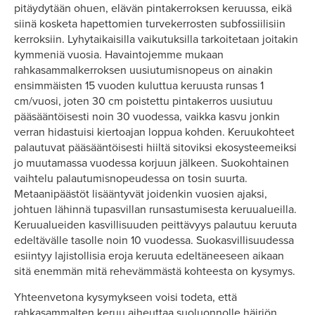
pitäydytään ohuen, elävän pintakerroksen keruussa, eikä
siinä kosketa hapettomien turvekerrosten subfossiilisiin
kerroksiin. Lyhytaikaisilla vaikutuksilla tarkoitetaan joitakin
kymmeniä vuosia. Havaintojemme mukaan
rahkasammalkerroksen uusiutumisnopeus on ainakin
ensimmäisten 15 vuoden kuluttua keruusta runsas 1
cm/vuosi, joten 30 cm poistettu pintakerros uusiutuu
pääsääntöisesti noin 30 vuodessa, vaikka kasvu jonkin
verran hidastuisi kiertoajan loppua kohden. Keruukohteet
palautuvat pääsääntöisesti hiiltä sitoviksi ekosysteemeiksi
jo muutamassa vuodessa korjuun jälkeen. Suokohtainen
vaihtelu palautumisnopeudessa on tosin suurta.
Metaanipäästöt lisääntyvät joidenkin vuosien ajaksi,
johtuen lähinnä tupasvillan runsastumisesta keruualueilla.
Keruualueiden kasvillisuuden peittävyys palautuu keruuta
edeltävälle tasolle noin 10 vuodessa. Suokasvillisuudessa
esiintyy lajistollisia eroja keruuta edeltäneeseen aikaan
sitä enemmän mitä rehevämmästä kohteesta on kysymys.
Yhteenvetona kysymykseen voisi todeta, että
rahkasammalten keruu aiheuttaa suoluonnolle häiriön,