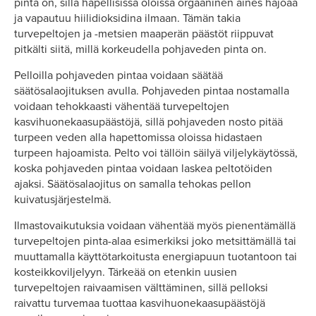
pinta on, sillä hapellisissa oloissa orgaaninen aines hajoaa
ja vapautuu hiilidioksidina ilmaan. Tämän takia
turvepeltojen ja -metsien maaperän päästöt riippuvat
pitkälti siitä, millä korkeudella pohjaveden pinta on.
Pelloilla pohjaveden pintaa voidaan säätää
säätösalaojituksen avulla. Pohjaveden pintaa nostamalla
voidaan tehokkaasti vähentää turvepeltojen
kasvihuonekaasupäästöjä, sillä pohjaveden nosto pitää
turpeen veden alla hapettomissa oloissa hidastaen
turpeen hajoamista. Pelto voi tällöin säilyä viljelykäytössä,
koska pohjaveden pintaa voidaan laskea peltotöiden
ajaksi. Säätösalaojitus on samalla tehokas pellon
kuivatusjärjestelmä.
Ilmastovaikutuksia voidaan vähentää myös pienentämällä
turvepeltojen pinta-alaa esimerkiksi joko metsittämällä tai
muuttamalla käyttötarkoitusta energiapuun tuotantoon tai
kosteikkoviljelyyn. Tärkeää on etenkin uusien
turvepeltojen raivaamisen välttäminen, sillä pelloksi
raivattu turvemaa tuottaa kasvihuonekaasupäästöjä