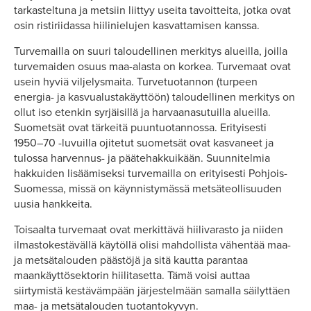
tarkasteltuna ja metsiin liittyy useita tavoitteita, jotka ovat
osin ristiriidassa hiilinielujen kasvattamisen kanssa.
Turvemailla on suuri taloudellinen merkitys alueilla, joilla
turvemaiden osuus maa-alasta on korkea. Turvemaat ovat
usein hyviä viljelysmaita. Turvetuotannon (turpeen
energia- ja kasvualustakäyttöön) taloudellinen merkitys on
ollut iso etenkin syrjäisillä ja harvaanasutuilla alueilla.
Suometsät ovat tärkeitä puuntuotannossa. Erityisesti
1950–70 -luvuilla ojitetut suometsät ovat kasvaneet ja
tulossa harvennus- ja päätehakkuikään. Suunnitelmia
hakkuiden lisäämiseksi turvemailla on erityisesti Pohjois-
Suomessa, missä on käynnistymässä metsäteollisuuden
uusia hankkeita.
Toisaalta turvemaat ovat merkittävä hiilivarasto ja niiden
ilmastokestävällä käytöllä olisi mahdollista vähentää maa-
ja metsätalouden päästöjä ja sitä kautta parantaa
maankäyttösektorin hiilitasetta. Tämä voisi auttaa
siirtymistä kestävämpään järjestelmään samalla säilyttäen
maa- ja metsätalouden tuotantokyvyn.