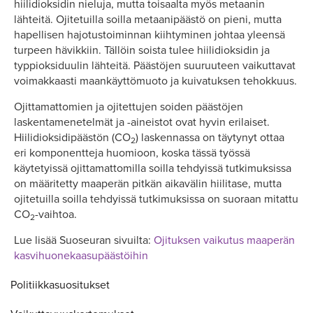
hiilidioksidin nieluja, mutta toisaalta myös metaanin
lähteitä. Ojitetuilla soilla metaanipäästö on pieni, mutta
hapellisen hajotustoiminnan kiihtyminen johtaa yleensä
turpeen hävikkiin. Tällöin soista tulee hiilidioksidin ja
typpioksiduulin lähteitä. Päästöjen suuruuteen vaikuttavat
voimakkaasti maankäyttömuoto ja kuivatuksen tehokkuus.
Ojittamattomien ja ojitettujen soiden päästöjen
laskentamenetelmät ja -aineistot ovat hyvin erilaiset.
Hiilidioksidipäästön (CO
) laskennassa on täytynyt ottaa
2
eri komponentteja huomioon, koska tässä työssä
käytetyissä ojittamattomilla soilla tehdyissä tutkimuksissa
on määritetty maaperän pitkän aikavälin hiilitase, mutta
ojitetuilla soilla tehdyissä tutkimuksissa on suoraan mitattu
CO
-vaihtoa.
2
Lue lisää Suoseuran sivuilta:
Ojituksen vaikutus maaperän
kasvihuonekaasupäästöihin
Politiikkasuositukset