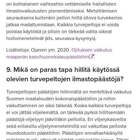
on kohtalainen vaihtoehto vettämiselle haitallisten
ilmastovaikutusten pienentämiseksi. Metsittämisen
seurauksena kuitenkin pellon hiiltä sitova turvekerros
jatkaa madaltumistaan. Kaikkia turvepeltoja ei voida
poistaa käytöstä ja silloin on tärkeää valita oikeat
hoitomenetelmät (kts. seuraava kysymys).
Lisätietoja: Ojanen ym. 2020.
Ojituksen vaikutus
maaperän kasvihuonekaasupäästöihin
.
9.
Mikä on paras tapa hillitä käytössä
olevien turvepeltojen ilmastopäästöjä?
Turvepeltojen päästöjen hillinnällä on merkittävä vaikutus
Suomen maatalouden kokonaispäästöihin ja niihin
vaikuttaminen on siksi tärkeää. Koska kaikkia turvepeltoja
ei voi jättää viljelemättä, on tärkeää pyrkiä hillitsemään
päästöjä viljelyyn jäävilläkin pelloilla. Eri viljelykasveilla
sekä erilaisilla viljelymenetelmillä voi vaikuttaa pellosta
muodostuviin päästöihin. Päästöjen ennaltaehkäisyllä