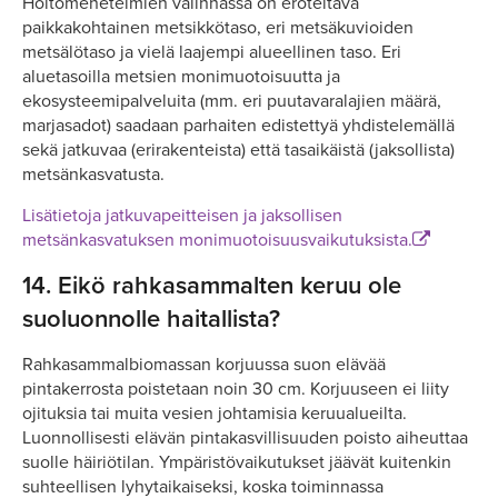
Hoitomenetelmien valinnassa on eroteltava
paikkakohtainen metsikkötaso, eri metsäkuvioiden
metsälötaso ja vielä laajempi alueellinen taso. Eri
aluetasoilla metsien monimuotoisuutta ja
ekosysteemipalveluita (mm. eri puutavaralajien määrä,
marjasadot) saadaan parhaiten edistettyä yhdistelemällä
sekä jatkuvaa (erirakenteista) että tasaikäistä (jaksollista)
metsänkasvatusta.
Lisätietoja jatkuvapeitteisen ja jaksollisen
metsänkasvatuksen monimuotoisuusvaikutuksista.
14.
Eikö rahkasammalten keruu ole
suoluonnolle haitallista?
Rahkasammalbiomassan korjuussa suon elävää
pintakerrosta poistetaan noin 30 cm. Korjuuseen ei liity
ojituksia tai muita vesien johtamisia keruualueilta.
Luonnollisesti elävän pintakasvillisuuden poisto aiheuttaa
suolle häiriötilan. Ympäristövaikutukset jäävät kuitenkin
suhteellisen lyhytaikaiseksi, koska toiminnassa