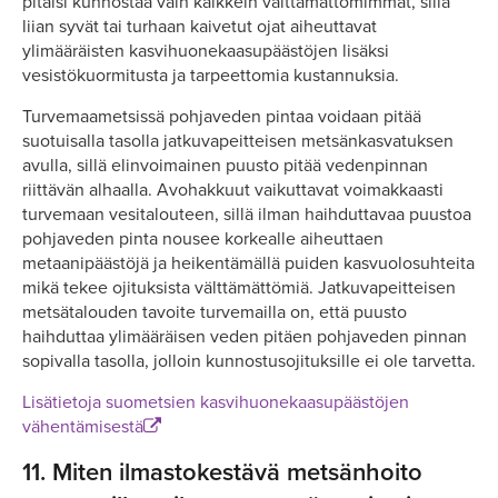
pitäisi kunnostaa vain kaikkein välttämättömimmät, sillä
liian syvät tai turhaan kaivetut ojat aiheuttavat
ylimääräisten kasvihuonekaasupäästöjen lisäksi
vesistökuormitusta ja tarpeettomia kustannuksia.
Turvemaametsissä pohjaveden pintaa voidaan pitää
suotuisalla tasolla jatkuvapeitteisen metsänkasvatuksen
avulla, sillä elinvoimainen puusto pitää vedenpinnan
riittävän alhaalla. Avohakkuut vaikuttavat voimakkaasti
turvemaan vesitalouteen, sillä ilman haihduttavaa puustoa
pohjaveden pinta nousee korkealle aiheuttaen
metaanipäästöjä ja heikentämällä puiden kasvuolosuhteita
mikä tekee ojituksista välttämättömiä. Jatkuvapeitteisen
metsätalouden tavoite turvemailla on, että puusto
haihduttaa ylimääräisen veden pitäen pohjaveden pinnan
sopivalla tasolla, jolloin kunnostusojituksille ei ole tarvetta.
Lisätietoja suometsien kasvihuonekaasupäästöjen
vähentämisestä
11.
Miten ilmastokestävä metsänhoito