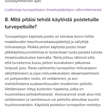
vuosikymmenien ajan.
Lisätietoja turvepeltojen ilmastopäästöjen vähentämisestä
8.
Mitä pitäisi tehdä käytöstä poistetuille
turvepelloille?
Turvepeltojen käytöstä poisto on tehokas keino hillitä
maatalouden kasvihuonekaasupäästöjä ja säilyttää
hiilivarastoja. Pelkkä pellon käytöstä poisto ilman
jälkikäyttösuunnitelmaa ei kuitenkaan tuota parasta tulosta
ilmastovaikutusten kannalta. Tämä johtuu lähinnä siitä,
että turvekerros kuluu pellon kuivatuksen jatkuessa
helposti pois. Paras vaihtoehto turvepellon hiilivaraston
säilyttämiseen ja jopa nieluvaikutuksen aikaansaamiseen
on pohjaveden nosto, eli vettäminen, ja sen
mahdollistama suokasvillisuuden leviäminen pellolle.
Vettämiseen liittyy kuitenkin haasteita, jotka on
huomioitava peltokohtaisesti. Vesivarannot eivät aina riitä
vettämiseen ja ravinteisuus voi pelloilla aiheuttaa suuren
huuhtoumariskin. Käytöstä poistetun turvepellon metsitys