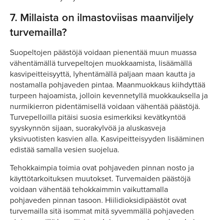
7.
Millaista on ilmastoviisas maanviljely
turvemailla?
Suopeltojen päästöjä voidaan pienentää muun muassa
vähentämällä turvepeltojen muokkaamista, lisäämällä
kasvipeitteisyyttä, lyhentämällä paljaan maan kautta ja
nostamalla pohjaveden pintaa. Maanmuokkaus kiihdyttää
turpeen hajoamista, jolloin kevennetyllä muokkauksella ja
nurmikierron pidentämisellä voidaan vähentää päästöjä.
Turvepelloilla pitäisi suosia esimerkiksi kevätkyntöä
syyskynnön sijaan, suorakylvöä ja aluskasveja
yksivuotisten kasvien alla. Kasvipeitteisyyden lisääminen
edistää samalla vesien suojelua.
Tehokkaimpia toimia ovat pohjaveden pinnan nosto ja
käyttötarkoituksen muutokset. Turvemaiden päästöjä
voidaan vähentää tehokkaimmin vaikuttamalla
pohjaveden pinnan tasoon. Hiilidioksidipäästöt ovat
turvemailla sitä isommat mitä syvemmällä pohjaveden