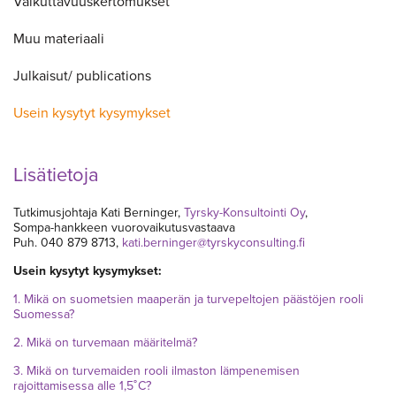
Vaikuttavuuskertomukset
Muu materiaali
Julkaisut/ publications
Usein kysytyt kysymykset
Lisätietoja
Tutkimusjohtaja Kati Berninger,
Tyrsky-Konsultointi Oy
,
Sompa-hankkeen vuorovaikutusvastaava
Puh. 040 879 8713,
kati.berninger@tyrskyconsulting.fi
Usein kysytyt kysymykset:
1. Mikä on suometsien maaperän ja turvepeltojen päästöjen rooli
Suomessa?
2. Mikä on turvemaan määritelmä?
3. Mikä on turvemaiden rooli ilmaston lämpenemisen
rajoittamisessa alle 1,5˚C?