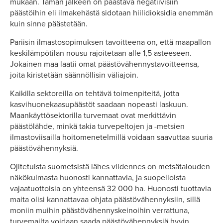
mukaan. Tämän jälkeen on päästävä negatiivisiin
päästöihin eli ilmakehästä sidotaan hiilidioksidia enemmän
kuin sinne päästetään.
Pariisin ilmastosopimuksen tavoitteena on, että maapallon
keskilämpötilan nousu rajoitetaan alle 1,5 asteeseen.
Jokainen maa laatii omat päästövähennystavoitteensa,
joita kiristetään säännöllisin väliajoin.
Kaikilla sektoreilla on tehtävä toimenpiteitä, jotta
kasvihuonekaasupäästöt saadaan nopeasti laskuun.
Maankäyttösektorilla turvemaat ovat merkittävin
päästölähde, minkä takia turvepeltojen ja -metsien
ilmastoviisailla hoitomenetelmillä voidaan saavuttaa suuria
päästövähennyksiä.
Ojitetuista suometsistä lähes viidennes on metsätalouden
näkökulmasta huonosti kannattavia, ja suopelloista
vajaatuottoisia on yhteensä 32 000 ha. Huonosti tuottavia
maita olisi kannattavaa ohjata päästövähennyksiin, sillä
moniin muihin päästövähennyskeinoihin verrattuna,
turvemailta voidaan saada päästövähennyksiä hyvin