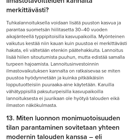
ilmastotavoitteiden kannalta
merkittävästi?
Tuhkalannoituksella voidaan lisätä puuston kasvua ja
parantaa suometsän hiilitasetta 30–40 vuoden
aikajänteellä typpipitoisilla kasvupaikoilla. Myönteinen
vaikutus kestää niin kauan kuin puustoa ei merkittävästi
hakata, eli vältetään etenkin päätehakkuita. Lannoitus
lisää hiilen sitoutumista puuhun, mutta edistää samalla
turpeen hajoamista. Lannoitusinvestoinnin
ilmastovaikutuksen kannalta on ratkaisevaa se miten
puustoa hyödynnetään ja kuinka pitkäikäisiin
lopputuotteisiin puuraaka-aine käytetään. Karuilla
vähätyppisillä paksuturpeisilla kasvupaikoilla
lannoituksesta ei juurikaan ole hyötyä talouden eikä
ilmaston näkökulmasta.
13.
Miten luonnon monimuotoisuuden
tilan parantaminen sovitetaan yhteen
modernin talouden kanssa – eli