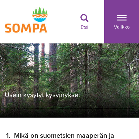
Togg
Valikko
Etsi
navi
Usein kysytyt kysymykset
1.
Mikä on suometsien maaperän ja