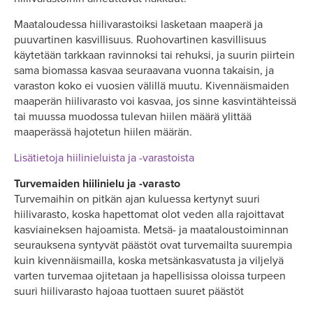
Maataloudessa hiilivarastoiksi lasketaan maaperä ja
puuvartinen kasvillisuus. Ruohovartinen kasvillisuus
käytetään tarkkaan ravinnoksi tai rehuksi, ja suurin piirtein
sama biomassa kasvaa seuraavana vuonna takaisin, ja
varaston koko ei vuosien välillä muutu. Kivennäismaiden
maaperän hiilivarasto voi kasvaa, jos sinne kasvintähteissä
tai muussa muodossa tulevan hiilen määrä ylittää
maaperässä hajotetun hiilen määrän.
Lisätietoja hiilinieluista ja -varastoista
Turvemaiden hiilinielu ja -varasto
Turvemaihin on pitkän ajan kuluessa kertynyt suuri
hiilivarasto, koska hapettomat olot veden alla rajoittavat
kasviaineksen hajoamista. Metsä- ja maataloustoiminnan
seurauksena syntyvät päästöt ovat turvemailta suurempia
kuin kivennäismailla, koska metsänkasvatusta ja viljelyä
varten turvemaa ojitetaan ja hapellisissa oloissa turpeen
suuri hiilivarasto hajoaa tuottaen suuret päästöt