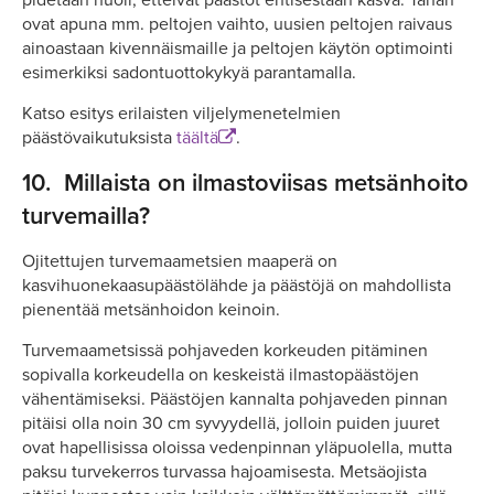
pidetään huoli, etteivät päästöt entisestään kasva. Tähän
ovat apuna mm. peltojen vaihto, uusien peltojen raivaus
ainoastaan kivennäismaille ja peltojen käytön optimointi
esimerkiksi sadontuottokykyä parantamalla.
Katso esitys erilaisten viljelymenetelmien
päästövaikutuksista
täältä
.
10.
Millaista on ilmastoviisas metsänhoito
turvemailla?
Ojitettujen turvemaametsien maaperä on
kasvihuonekaasupäästölähde ja päästöjä on mahdollista
pienentää metsänhoidon keinoin.
Turvemaametsissä pohjaveden korkeuden pitäminen
sopivalla korkeudella on keskeistä ilmastopäästöjen
vähentämiseksi. Päästöjen kannalta pohjaveden pinnan
pitäisi olla noin 30 cm syvyydellä, jolloin puiden juuret
ovat hapellisissa oloissa vedenpinnan yläpuolella, mutta
paksu turvekerros turvassa hajoamisesta. Metsäojista