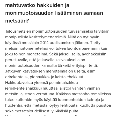
mahtuvatko hakkuiden ja
monimuotoisuuden lisääminen samaan
metsään?
Talousmetsien monimuotoisuuden turvaamiseksi tarvitaan
monipuolisia käsittelymenetelmiä. Niitä on nyt hyvin
käytössä metsälain 2014 uudistamisen jälkeen. Tietty
metsänhoitomenetelmä voi tukea luontoa paremmin kuin
joku toinen menetelmä. Sekä jaksollisella, avohakkuisiin
perustuvalla, että jatkuvalla kasvatuksella on
monimuotoisuuden kannalta tärkeitä erityispiirteitä.
Jatkuvan kasvatuksen menetelmiä on useita, esim.
erirakenteis-, pienaukko- ja kaistalehakkuut.
Hakkuutavoista yleensä poimintahakkuu
(erirakenteishakkuu) muuttaa lajistoa vähiten vanhan
metsän lajistoon verrattuna. Kaikissa metsänhoitomalleissa
tulee kuitenkin myös käyttää luonnonhoidon keinoja ja
huolehtia, että metsistä löytyy lehtipuita, kuollutta puustoa
sekä metsätaloudellisesti yli-ikäisiä puita.