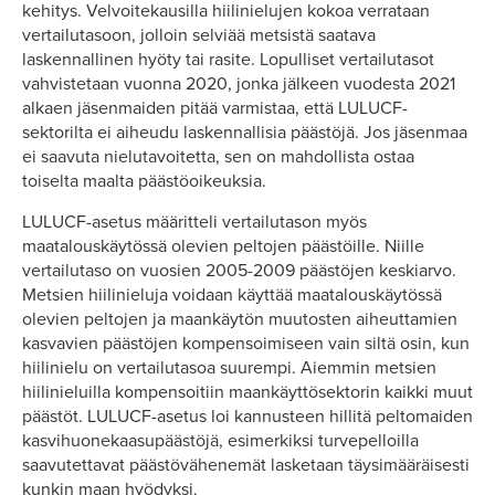
kehitys. Velvoitekausilla hiilinielujen kokoa verrataan
vertailutasoon, jolloin selviää metsistä saatava
laskennallinen hyöty tai rasite. Lopulliset vertailutasot
vahvistetaan vuonna 2020, jonka jälkeen vuodesta 2021
alkaen jäsenmaiden pitää varmistaa, että LULUCF-
sektorilta ei aiheudu laskennallisia päästöjä. Jos jäsenmaa
ei saavuta nielutavoitetta, sen on mahdollista ostaa
toiselta maalta päästöoikeuksia.
LULUCF-asetus määritteli vertailutason myös
maatalouskäytössä olevien peltojen päästöille. Niille
vertailutaso on vuosien 2005-2009 päästöjen keskiarvo.
Metsien hiilinieluja voidaan käyttää maatalouskäytössä
olevien peltojen ja maankäytön muutosten aiheuttamien
kasvavien päästöjen kompensoimiseen vain siltä osin, kun
hiilinielu on vertailutasoa suurempi. Aiemmin metsien
hiilinieluilla kompensoitiin maankäyttösektorin kaikki muut
päästöt. LULUCF-asetus loi kannusteen hillitä peltomaiden
kasvihuonekaasupäästöjä, esimerkiksi turvepelloilla
saavutettavat päästövähenemät lasketaan täysimääräisesti
kunkin maan hyödyksi.