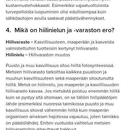
kustannustehokkaasti. Esimerkiksi vajaatuottoisista
turvepelloista luopuminen olisi edullisempaa kuin
sähköautojen avulla saatavat päästövähennykset.
4.
Mikä on hiilinielun ja -varaston ero?
Hiilivarasto
= Kasvillisuuteen, maaperään ja kasveista
valmistettuihin tuotteisiin kertynyt hiilivarasto
Hiilinielu
= Hiilivaraston muutos
Puusto ja muu kasvillisuus sitoo hiiltä fotosynteesissä.
Metsien hiilivarasto tarkoittaa kaikkea puustoon ja
muuhun kasvillisuuteen sekä maaperään sitoutunutta
hiiltä. Metsä on hiilinielu, jos maaperän ja kasvillisuuden
hiilivarasto kasvaa. Jos metsästä poistuu enemmän hiiltä
kuin se pystyy sitä sitomaan, on se tällöin hiilipäästöjen
lähde (esimerkiksi nuoressa taimikossa puusto ja muu
kasvillisuus sitovat vähemmän hiiltä kuin maaperän
orgaanisen aineksen hajotessa vapautuu, joten taimikko
on päästölähde). Eniten vuotuista vaihtelua metsien
hiilivarastoihin aiheuttavat hakkuut.