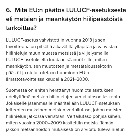
6.
Mitä EU:n päätös LULUCF-asetuksesta
eli metsien ja maankäytön hiilipäästöistä
tarkoittaa?
LULUCF-asetus vahvistettiin vuonna 2018 ja sen
tavoitteena on pitkällä aikavälillä ylläpitää ja vahvistaa
hiilinieluja muun muassa metsissä ja viljelysmailla.
LULUCF-asetuksella luodaan säännöt sille, miten
maankäytön, sen muutosten ja metsätaloussektorin
päästöt ja nielut otetaan huomioon EU:n
ilmastotavoitteissa kaudella 2021–2030.
Suomessa on eniten herättänyt huomiota asetuksen
edellyttämä metsien hiilinielujen vertailutason laskenta.
Jokaiselle jäsenmaalle määritellään LULUCF-asetuksen
kriteerien mukainen metsien vertailutaso, johon metsien
hiilinielua jatkossa verrataan. Vertailutaso pohjaa siihen,
miten vuosina 2000–2009 käsiteltiin metsiä. Tämän
jakson metsänhoidon mukaisesti on arvioitu tuleva nielun