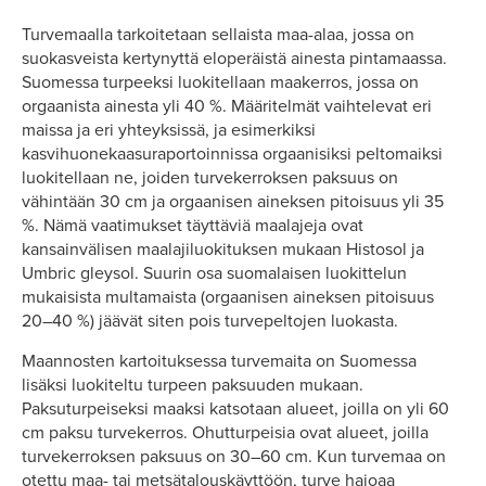
Turvemaalla tarkoitetaan sellaista maa-alaa, jossa on
suokasveista kertynyttä eloperäistä ainesta pintamaassa.
Suomessa turpeeksi luokitellaan maakerros, jossa on
orgaanista ainesta yli 40 %. Määritelmät vaihtelevat eri
maissa ja eri yhteyksissä, ja esimerkiksi
kasvihuonekaasuraportoinnissa orgaanisiksi peltomaiksi
luokitellaan ne, joiden turvekerroksen paksuus on
vähintään 30 cm ja orgaanisen aineksen pitoisuus yli 35
%. Nämä vaatimukset täyttäviä maalajeja ovat
kansainvälisen maalajiluokituksen mukaan Histosol ja
Umbric gleysol. Suurin osa suomalaisen luokittelun
mukaisista multamaista (orgaanisen aineksen pitoisuus
20–40 %) jäävät siten pois turvepeltojen luokasta.
Maannosten kartoituksessa turvemaita on Suomessa
lisäksi luokiteltu turpeen paksuuden mukaan.
Paksuturpeiseksi maaksi katsotaan alueet, joilla on yli 60
cm paksu turvekerros. Ohutturpeisia ovat alueet, joilla
turvekerroksen paksuus on 30–60 cm. Kun turvemaa on
otettu maa- tai metsätalouskäyttöön, turve hajoaa