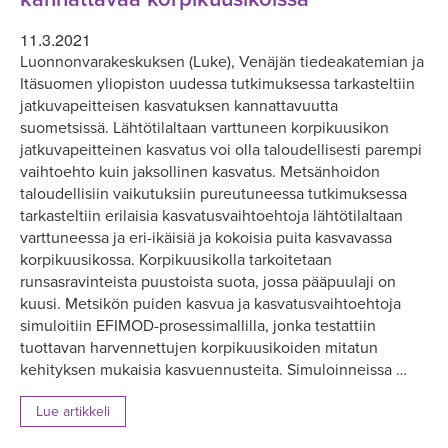
11.3.2021
Luonnonvarakeskuksen (Luke), Venäjän tiedeakatemian ja
Itäsuomen yliopiston uudessa tutkimuksessa tarkasteltiin
jatkuvapeitteisen kasvatuksen kannattavuutta
suometsissä. Lähtötilaltaan varttuneen korpikuusikon
jatkuvapeitteinen kasvatus voi olla taloudellisesti parempi
vaihtoehto kuin jaksollinen kasvatus. Metsänhoidon
taloudellisiin vaikutuksiin pureutuneessa tutkimuksessa
tarkasteltiin erilaisia kasvatusvaihtoehtoja lähtötilaltaan
varttuneessa ja eri-ikäisiä ja kokoisia puita kasvavassa
korpikuusikossa. Korpikuusikolla tarkoitetaan
runsasravinteista puustoista suota, jossa pääpuulaji on
kuusi. Metsikön puiden kasvua ja kasvatusvaihtoehtoja
simuloitiin EFIMOD-prosessimallilla, jonka testattiin
tuottavan harvennettujen korpikuusikoiden mitatun
kehityksen mukaisia kasvuennusteita. Simuloinneissa …
Lue artikkeli