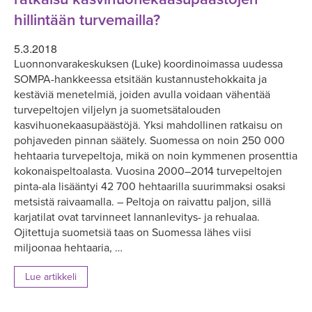
hillintään turvemailla?
5.3.2018
Luonnonvarakeskuksen (Luke) koordinoimassa uudessa
SOMPA-hankkeessa etsitään kustannustehokkaita ja
kestäviä menetelmiä, joiden avulla voidaan vähentää
turvepeltojen viljelyn ja suometsätalouden
kasvihuonekaasupäästöjä. Yksi mahdollinen ratkaisu on
pohjaveden pinnan säätely. Suomessa on noin 250 000
hehtaaria turvepeltoja, mikä on noin kymmenen prosenttia
kokonaispeltoalasta. Vuosina 2000–2014 turvepeltojen
pinta-ala lisääntyi 42 700 hehtaarilla suurimmaksi osaksi
metsistä raivaamalla. – Peltoja on raivattu paljon, sillä
karjatilat ovat tarvinneet lannanlevitys- ja rehualaa.
Ojitettuja suometsiä taas on Suomessa lähes viisi
miljoonaa hehtaaria, …
Lue artikkeli