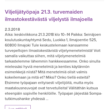
Viljelijätyöpaja 21.3. turvemaiden
ilmastokestävästä viljelystä ilmajoella
2.3.2018
Aika: keskiviikkona 21.3.2018 klo 10–14 Paikka: Seinäjoen
koulutuskuntayhtymä Sedu, Luokka 1, Ilmajoentie 525,
60800 Ilmajoki Tule keskustelemaan kanssamme
turvepeltojen ilmastokestävistä viljelymenetelmistä! Voit
samalla vaikuttaa siihen, mitä viljelymenetelmiä
tarkastelemme lähemmin hankkeessamme. Onko sinulla
mielessäsi hyviä menetelmiä ja kenties käytännön
esimerkkejä niistä? Mitä menetelmiä olisit valmis
kokeilemaan ja mitä et? Miksi? Onko tiellä esteitä?
Etsimme työpajaan erityisesti viljelijöitä, mutta myös
maatalousneuvojat ovat tervetulleita! Välitäthän kutsua
eteenpäin sopiville henkilöille. Työpajan järjestää Sompa-
tutkimushanke yhdessä …
Lue artikkeli