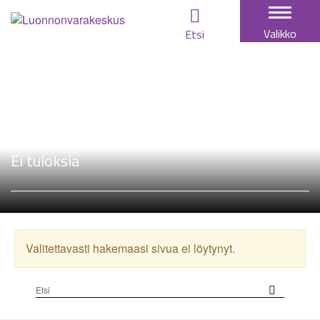
Togg
Valikko
Etsi
navi
Ei tuloksia
Valitettavasti hakemaasi sivua ei löytynyt.