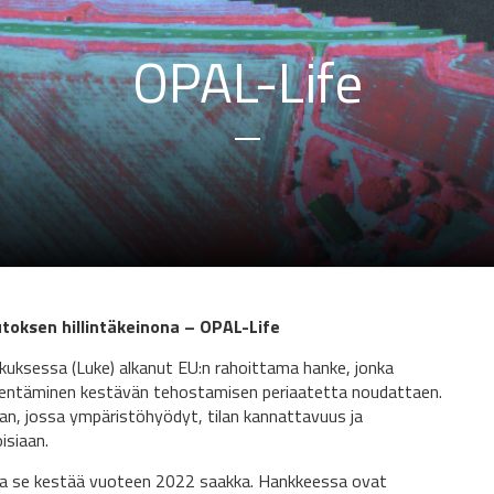
OPAL-Life
oksen hillintäkeinona – OPAL-Life
uksessa (Luke) alkanut EU:n rahoittama hanke, jonka
entäminen kestävän tehostamisen periaatetta noudattaen.
n, jossa ympäristöhyödyt, tilan kannattavuus ja
isiaan.
ja se kestää vuoteen 2022 saakka. Hankkeessa ovat