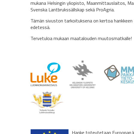
mukana Helsingin yliopisto, Maanmittauslaitos, Ma
Svenska Lantbrukssällskap sekä ProAgria.
Tämän sivuston tarkoituksena on kertoa hankkeen 
edetessä.
Tervetuloa mukaan maatalouden muutosmatkalle!
Hanke toteutetaan Euroopan ko