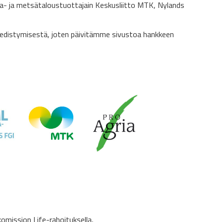
a- ja metsätaloustuottajain Keskusliitto MTK, Nylands
edistymisestä, joten päivitämme sivustoa hankkeen
mission Life-rahoituksella,