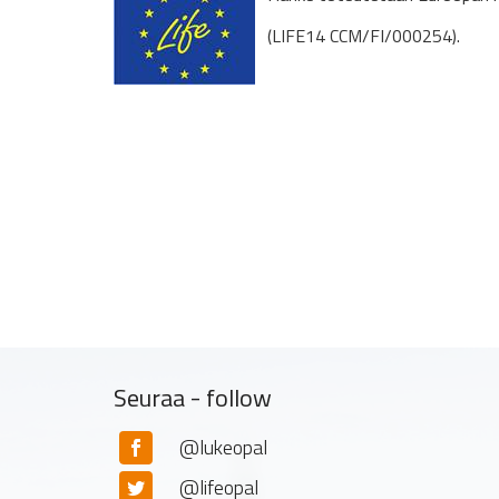
(LIFE14 CCM/FI/000254).
Seuraa - follow
@lukeopal
@lifeopal