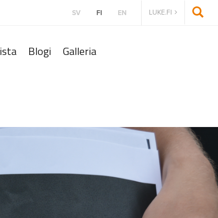
LUKE.FI
SV
FI
EN
ista
Blogi
Galleria